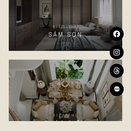
BIỆT THỰ
SẦM SƠN
BIỆT THỰ
THẢO ĐIỀN