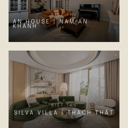
BIỆT THỰ
AN HOUSE | NAM AN
KHÁNH
BIỆT THỰ
SILVA VILLA | THẠCH THẤT